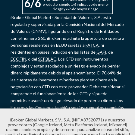
6
/6
producto, siendo 1/6 indicativo de menor
riesgo y 6/6 de mayor riesgo.
iBroker Global Markets Sociedad de Valores, S.A. está
regulada y supervisada por la Comisión Nacional del Mercado
de Valores (CNMV), figurando en el Registro de Entidades
con el número 260. iBroker no admite la apertura de cuenta a
personas residentes en EEUU sujetas a
FATCA
, ni
residentes en países incluidos en las listas de
GAFI
, de
ECOFIN
, o del
SEPBLAC
. Los CFD son instrumentos
complejos y están asociados a un riesgo elevado de perder
dinero rápidamente debido al apalancamiento. El 70.64% de
las cuentas de inversores minoristas pierden dinero en la
negociación con CFD con este proveedor. Debe considerar si
comprende el funcionamiento de los CFD y si puede
permitirse asumir un riesgo elevado de perder su dinero. Los
Futuros y las Opciones también son instrumentos complejos
y presentan un riesgo elevado de perder dinero rápidamente
iBroker Global Markets, S.V., S.A. (NIF A87520771) y nuestros
debido al apalancamiento. Los Futuros y las Opciones no
proveedores (Google Ireland, Meta Platforms Ireland, Mixpanel)
cuentan con la protección de saldo negativo y las pérdidas
usamos cookies propias y de terceros para analizar el uso del sitio,
medir el rendimiento de nuestras campañas y mostrarte publicidad