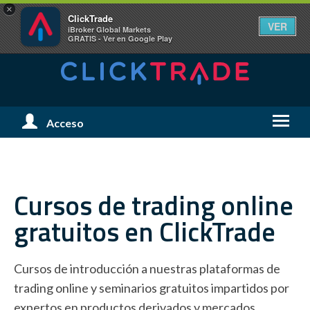
×
ClickTrade
VER
iBroker Global Markets
GRATIS - Ver en Google Play
Menú
Acceso
Menú
de
de
Usuario
Naveg
Cursos de trading
online
gratuitos en ClickTrade
Cursos de introducción a nuestras plataformas de
trading online y seminarios gratuitos impartidos por
expertos en productos derivados y mercados