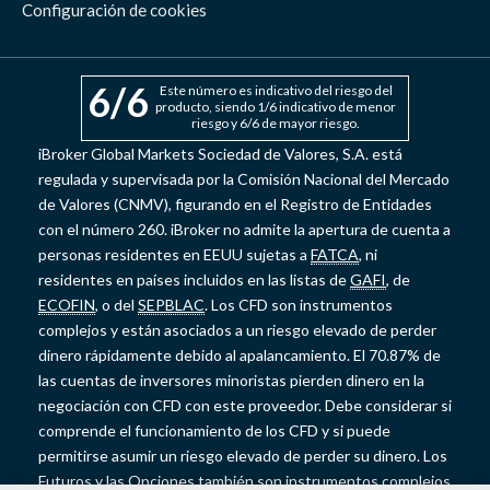
Configuración de cookies
6
/6
Este número es indicativo del riesgo del
producto, siendo 1/6 indicativo de menor
riesgo y 6/6 de mayor riesgo.
iBroker Global Markets Sociedad de Valores, S.A. está
regulada y supervisada por la Comisión Nacional del Mercado
de Valores (CNMV), figurando en el Registro de Entidades
con el número 260. iBroker no admite la apertura de cuenta a
personas residentes en EEUU sujetas a
FATCA
, ni
residentes en países incluidos en las listas de
GAFI
, de
ECOFIN
, o del
SEPBLAC
. Los CFD son instrumentos
complejos y están asociados a un riesgo elevado de perder
dinero rápidamente debido al apalancamiento. El 70.87% de
las cuentas de inversores minoristas pierden dinero en la
negociación con CFD con este proveedor. Debe considerar si
comprende el funcionamiento de los CFD y si puede
permitirse asumir un riesgo elevado de perder su dinero. Los
Futuros y las Opciones también son instrumentos complejos