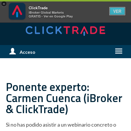
×
ClickTrade
VER
iBroker Global Markets
GRATIS - Ver en Google Play
Menú
Acceso
Menú
de
de
Usuario
Naveg
Ponente experto:
Carmen Cuenca (iBroker
& ClickTrade)
Si no has podido asistir a un webinario concreto o