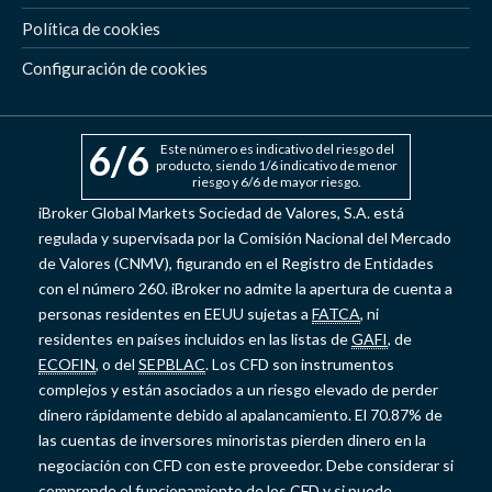
Política de cookies
Configuración de cookies
6
/6
Este número es indicativo del riesgo del
producto, siendo 1/6 indicativo de menor
riesgo y 6/6 de mayor riesgo.
iBroker Global Markets Sociedad de Valores, S.A. está
regulada y supervisada por la Comisión Nacional del Mercado
de Valores (CNMV), figurando en el Registro de Entidades
con el número 260. iBroker no admite la apertura de cuenta a
personas residentes en EEUU sujetas a
FATCA
, ni
residentes en países incluidos en las listas de
GAFI
, de
ECOFIN
, o del
SEPBLAC
. Los CFD son instrumentos
complejos y están asociados a un riesgo elevado de perder
dinero rápidamente debido al apalancamiento. El 70.87% de
las cuentas de inversores minoristas pierden dinero en la
negociación con CFD con este proveedor. Debe considerar si
comprende el funcionamiento de los CFD y si puede