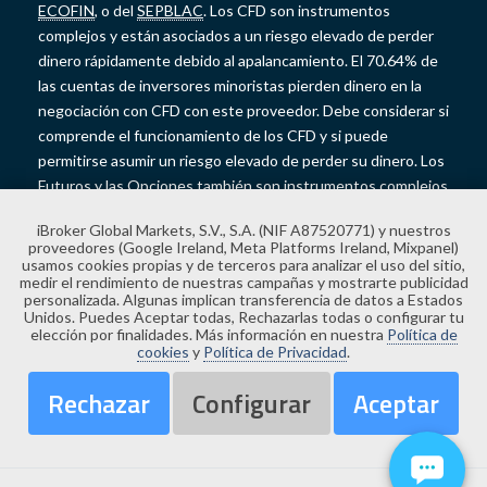
ECOFIN
, o del
SEPBLAC
. Los CFD son instrumentos
complejos y están asociados a un riesgo elevado de perder
dinero rápidamente debido al apalancamiento. El 70.64% de
las cuentas de inversores minoristas pierden dinero en la
negociación con CFD con este proveedor. Debe considerar si
comprende el funcionamiento de los CFD y si puede
permitirse asumir un riesgo elevado de perder su dinero. Los
Futuros y las Opciones también son instrumentos complejos
y presentan un riesgo elevado de perder dinero rápidamente
iBroker Global Markets, S.V., S.A. (NIF A87520771) y nuestros
debido al apalancamiento. Los Futuros y las Opciones no
proveedores (Google Ireland, Meta Platforms Ireland, Mixpanel)
cuentan con la protección de saldo negativo y las pérdidas
usamos cookies propias y de terceros para analizar el uso del sitio,
medir el rendimiento de nuestras campañas y mostrarte publicidad
podrían exceder el saldo depositado en su cuenta. Copyright
personalizada. Algunas implican transferencia de datos a Estados
© 2026 iBroker.
Aviso legal.
Unidos. Puedes Aceptar todas, Rechazarlas todas o configurar tu
elección por finalidades. Más información en nuestra
Política de
cookies
y
Política de Privacidad
.
Rechazar
Configurar
Aceptar