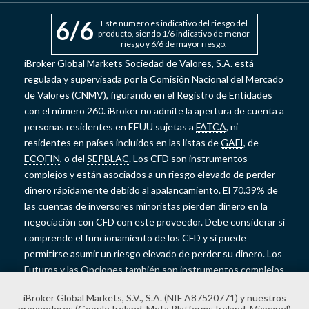
6
/6
Este número es indicativo del riesgo del
producto, siendo 1/6 indicativo de menor
riesgo y 6/6 de mayor riesgo.
iBroker Global Markets Sociedad de Valores, S.A. está
regulada y supervisada por la Comisión Nacional del Mercado
de Valores (CNMV), figurando en el Registro de Entidades
con el número 260. iBroker no admite la apertura de cuenta a
personas residentes en EEUU sujetas a
FATCA
, ni
residentes en países incluidos en las listas de
GAFI
, de
ECOFIN
, o del
SEPBLAC
. Los CFD son instrumentos
complejos y están asociados a un riesgo elevado de perder
dinero rápidamente debido al apalancamiento. El 70.39% de
las cuentas de inversores minoristas pierden dinero en la
negociación con CFD con este proveedor. Debe considerar si
comprende el funcionamiento de los CFD y si puede
permitirse asumir un riesgo elevado de perder su dinero. Los
Futuros y las Opciones también son instrumentos complejos
y presentan un riesgo elevado de perder dinero rápidamente
iBroker Global Markets, S.V., S.A. (NIF A87520771) y nuestros
debido al apalancamiento. Los Futuros y las Opciones no
proveedores (Google Ireland, Meta Platforms Ireland, Mixpanel)