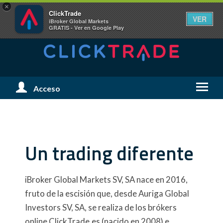
×
ClickTrade
VER
iBroker Global Markets
GRATIS - Ver en Google Play
Menú
Acceso
Menú
de
de
Usuario
Naveg
Un trading diferente
iBroker Global Markets SV, SA nace en 2016,
fruto de la escisión que, desde Auriga Global
Investors SV, SA, se realiza de los brókers
online ClickTrade.es (nacido en 2008) e