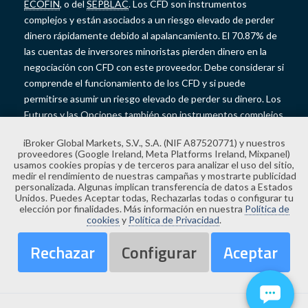
ECOFIN
, o del
SEPBLAC
. Los CFD son instrumentos
complejos y están asociados a un riesgo elevado de perder
dinero rápidamente debido al apalancamiento. El 70.87% de
las cuentas de inversores minoristas pierden dinero en la
negociación con CFD con este proveedor. Debe considerar si
comprende el funcionamiento de los CFD y si puede
permitirse asumir un riesgo elevado de perder su dinero. Los
Futuros y las Opciones también son instrumentos complejos
y presentan un riesgo elevado de perder dinero rápidamente
iBroker Global Markets, S.V., S.A. (NIF A87520771) y nuestros
debido al apalancamiento. Los Futuros y las Opciones no
proveedores (Google Ireland, Meta Platforms Ireland, Mixpanel)
cuentan con la protección de saldo negativo y las pérdidas
usamos cookies propias y de terceros para analizar el uso del sitio,
medir el rendimiento de nuestras campañas y mostrarte publicidad
podrían exceder el saldo depositado en su cuenta. Copyright
personalizada. Algunas implican transferencia de datos a Estados
© 2026 iBroker.
Aviso legal.
Unidos. Puedes Aceptar todas, Rechazarlas todas o configurar tu
elección por finalidades. Más información en nuestra
Política de
cookies
y
Política de Privacidad
.
Rechazar
Configurar
Aceptar