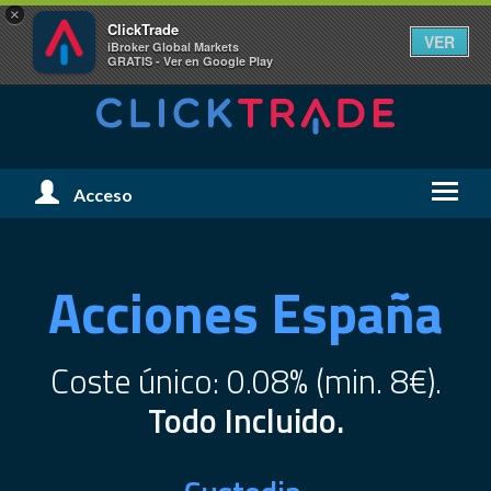
×
ClickTrade
VER
iBroker Global Markets
GRATIS - Ver en Google Play
Menú
Acceso
Menú
de
de
Usuario
Naveg
Acciones España
Coste único: 0.08% (min. 8€).
Todo Incluido.