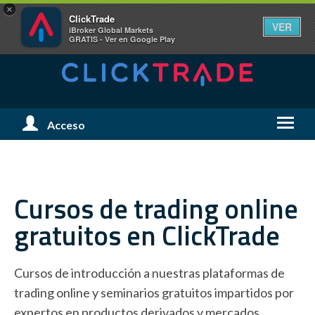
×
ClickTrade
VER
iBroker Global Markets
GRATIS - Ver en Google Play
Menú
Acceso
Menú
de
de
Usuario
Naveg
Cursos de trading
online
gratuitos en ClickTrade
Cursos de introducción a nuestras plataformas de
trading online y seminarios gratuitos impartidos por
expertos en productos derivados y mercados