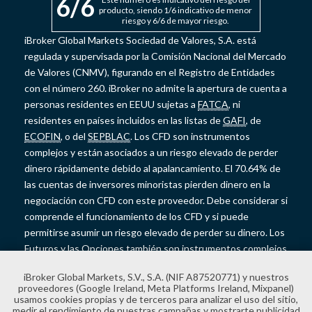
6
/6
producto, siendo 1/6 indicativo de menor
riesgo y 6/6 de mayor riesgo.
iBroker Global Markets Sociedad de Valores, S.A. está
regulada y supervisada por la Comisión Nacional del Mercado
de Valores (CNMV), figurando en el Registro de Entidades
con el número 260. iBroker no admite la apertura de cuenta a
personas residentes en EEUU sujetas a
FATCA
, ni
residentes en países incluidos en las listas de
GAFI
, de
ECOFIN
, o del
SEPBLAC
. Los CFD son instrumentos
complejos y están asociados a un riesgo elevado de perder
dinero rápidamente debido al apalancamiento. El 70.64% de
las cuentas de inversores minoristas pierden dinero en la
negociación con CFD con este proveedor. Debe considerar si
comprende el funcionamiento de los CFD y si puede
permitirse asumir un riesgo elevado de perder su dinero. Los
Futuros y las Opciones también son instrumentos complejos
y presentan un riesgo elevado de perder dinero rápidamente
iBroker Global Markets, S.V., S.A. (NIF A87520771) y nuestros
debido al apalancamiento. Los Futuros y las Opciones no
proveedores (Google Ireland, Meta Platforms Ireland, Mixpanel)
cuentan con la protección de saldo negativo y las pérdidas
usamos cookies propias y de terceros para analizar el uso del sitio,
medir el rendimiento de nuestras campañas y mostrarte publicidad