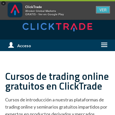
×
ClickTrade
VER
iBroker Global Markets
GRATIS - Ver en Google Play
Menú
Acceso
Menú
de
de
Usuario
Naveg
Cursos de trading
online
gratuitos en ClickTrade
Cursos de introducción a nuestras plataformas de
trading online y seminarios gratuitos impartidos por
expertos en productos derivados y mercados