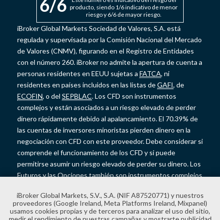
6
/6
producto, siendo 1/6 indicativo de menor
riesgo y 6/6 de mayor riesgo.
iBroker Global Markets Sociedad de Valores, S.A. está
regulada y supervisada por la Comisión Nacional del Mercado
de Valores (CNMV), figurando en el Registro de Entidades
con el número 260. iBroker no admite la apertura de cuenta a
personas residentes en EEUU sujetas a
FATCA
, ni
residentes en países incluidos en las listas de
GAFI
, de
ECOFIN
, o del
SEPBLAC
. Los CFD son instrumentos
complejos y están asociados a un riesgo elevado de perder
dinero rápidamente debido al apalancamiento. El 70.39% de
las cuentas de inversores minoristas pierden dinero en la
negociación con CFD con este proveedor. Debe considerar si
comprende el funcionamiento de los CFD y si puede
permitirse asumir un riesgo elevado de perder su dinero. Los
Futuros y las Opciones también son instrumentos complejos
y presentan un riesgo elevado de perder dinero rápidamente
iBroker Global Markets, S.V., S.A. (NIF A87520771) y nuestros
debido al apalancamiento. Los Futuros y las Opciones no
proveedores (Google Ireland, Meta Platforms Ireland, Mixpanel)
cuentan con la protección de saldo negativo y las pérdidas
usamos cookies propias y de terceros para analizar el uso del sitio,
medir el rendimiento de nuestras campañas y mostrarte publicidad